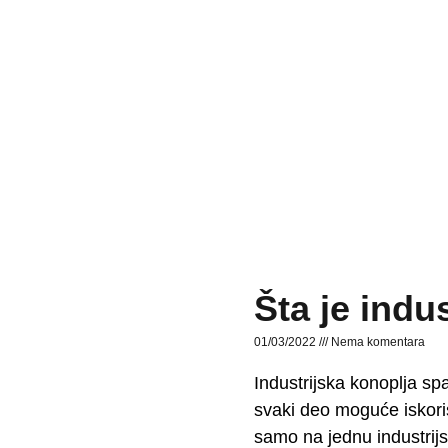
Šta je indu
01/03/2022
Nema komentara
Industrijska konoplja spad
svaki deo moguće iskoris
samo na jednu industrij