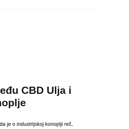
među CBD Ulja i
noplje
 je o industrijskoj konoplji reč,