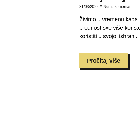
31/03/2022
Nema komentara
Živimo u vremenu kada lj
prednost sve više korist
koristiti u svojoj ishrani.
Pročitaj više