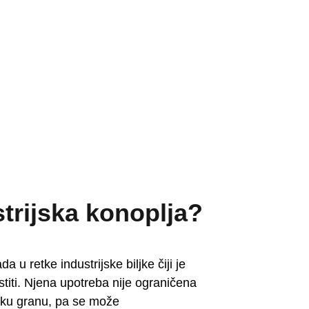
strijska konoplja?
a u retke industrijske biljke čiji je
titi. Njena upotreba nije ograničena
sku granu, pa se može