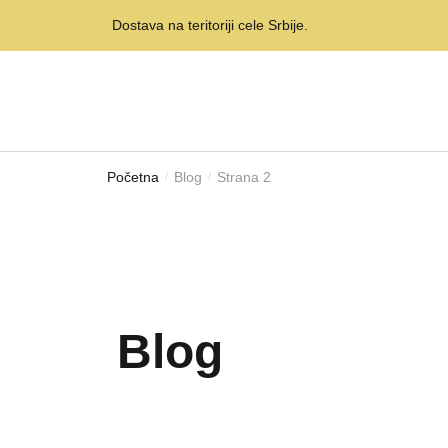
Dostava na teritoriji cele Srbije.
Početna
Blog
Strana 2
/
/
Blog