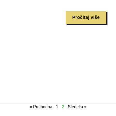
Pročitaj više
« Prethodna
1
2
Sledeća »