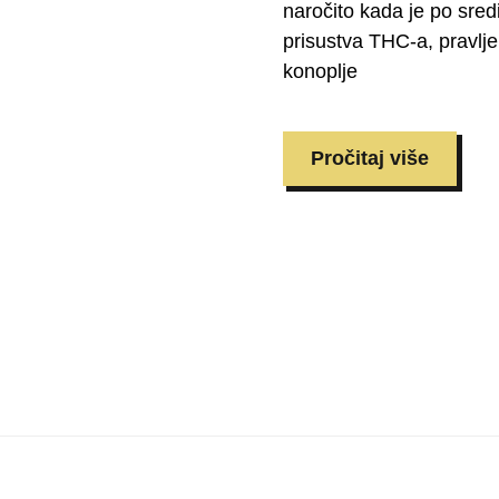
naročito kada je po sredi
prisustva THC-a, pravlje
konoplje
Pročitaj više