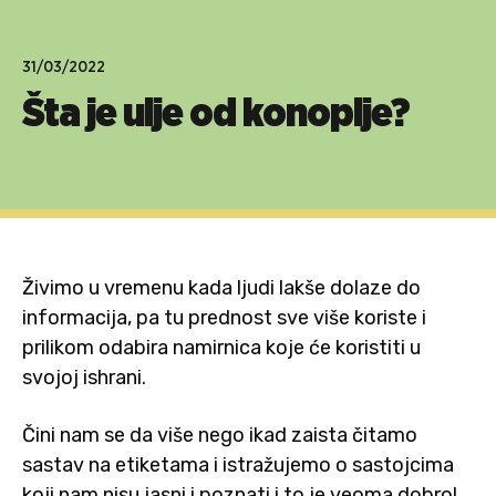
31/03/2022
Šta je ulje od konoplje?
Živimo u vremenu kada ljudi lakše dolaze do
informacija, pa tu prednost sve više koriste i
prilikom odabira namirnica koje će koristiti u
svojoj ishrani.
Čini nam se da više nego ikad zaista čitamo
sastav na etiketama i istražujemo o sastojcima
koji nam nisu jasni i poznati i to je veoma dobro!