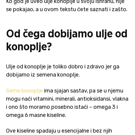
Ko god je uveo ulje konoplje u svoju ishranu, nije
se pokajao, a u ovom tekstu ćete saznati i zašto.
Od čega dobijamo ulje od
konoplje?
Ulje od konoplje je toliko dobro i zdravo jer ga
dobijamo iz semena konoplje.
Seme konoplje
ima sjajan sastav, pa se u njemu
mogu naći vitamini, minerali, antioksidansi, vlakna
i ono što moramo posebno istaći – omega 3 i
omega 6 masne kiseline.
Ove kiseline spadaju u esencijalne i bez njih