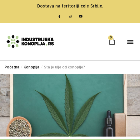
Dostava na teritoriji cele Srbije.
0
Početna
/
Konoplja
/
Šta je ulje od konoplje?