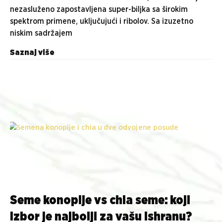
nezasluženo zapostavljena super-biljka sa širokim
spektrom primene, uključujući i ribolov. Sa izuzetno
niskim sadržajem
Saznaj više
Seme konoplje vs chia seme: koji
izbor je najbolji za vašu ishranu?