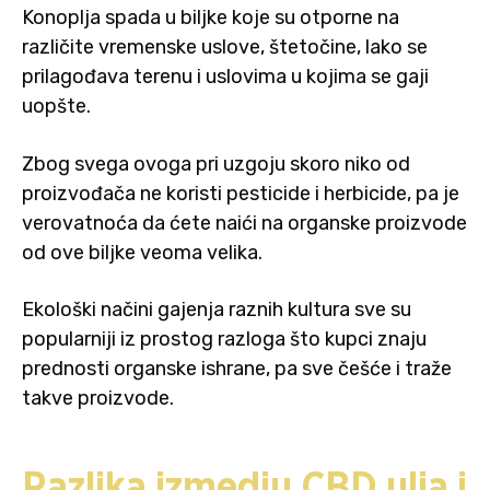
Konoplja spada u biljke koje su otporne na
različite vremenske uslove, štetočine, lako se
prilagođava terenu i uslovima u kojima se gaji
uopšte.
Zbog svega ovoga pri uzgoju skoro niko od
proizvođača ne koristi pesticide i herbicide, pa je
verovatnoća da ćete naići na organske proizvode
od ove biljke veoma velika.
Ekološki načini gajenja raznih kultura sve su
popularniji iz prostog razloga što kupci znaju
prednosti organske ishrane, pa sve češće i traže
takve proizvode.
Razlika izmedju CBD ulja i