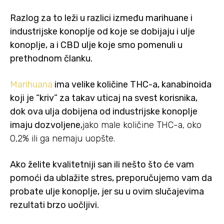
Razlog za to leži u razlici između marihuane i
industrijske konoplje od koje se dobijaju i ulje
konoplje, a i CBD ulje koje smo pomenuli u
prethodnom članku.
Marihuana
ima velike količine THC-a, kanabinoida
koji je “kriv” za takav uticaj na svest korisnika,
dok ova ulja dobijena od industrijske konoplje
imaju dozvoljene,
jako male količine THC-a, oko
0,2% ili ga nemaju uopšte.
Ako želite kvalitetniji san ili nešto što će vam
pomoći da ublažite stres, preporučujemo vam da
probate ulje konoplje, jer su u ovim slučajevima
rezultati brzo uočljivi.