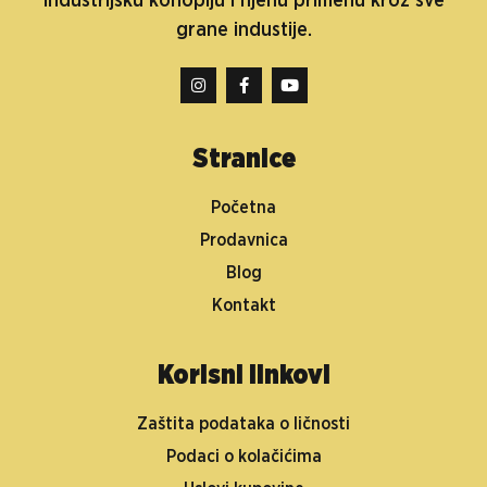
industrijsku konoplju i njenu primenu kroz sve
grane industije.
Stranice
Početna
Prodavnica
Blog
Kontakt
Korisni linkovi
Zaštita podataka o ličnosti
Podaci o kolačićima