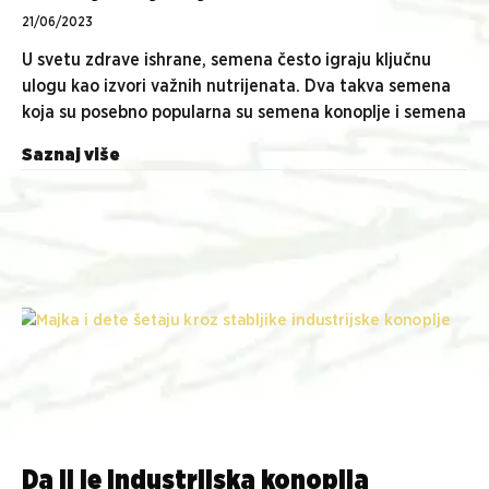
21/06/2023
U svetu zdrave ishrane, semena često igraju ključnu
ulogu kao izvori važnih nutrijenata. Dva takva semena
koja su posebno popularna su semena konoplje i semena
Saznaj više
Da li je industrijska konoplja