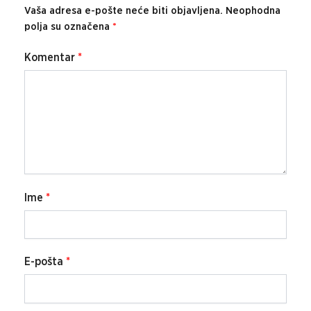
Vaša adresa e-pošte neće biti objavljena.
Neophodna
polja su označena
*
Komentar
*
Ime
*
E-pošta
*